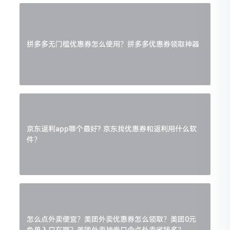
拼多多无门槛优惠券怎么使用？拼多多优惠券领取神器
京东返利app哪个最好? 京东找优惠券和返利用什么软
件？
怎么点外卖便宜？美团外卖优惠券怎么领取？美团0元
免单入口在哪？美团外卖神券口令点外卖省钱多？