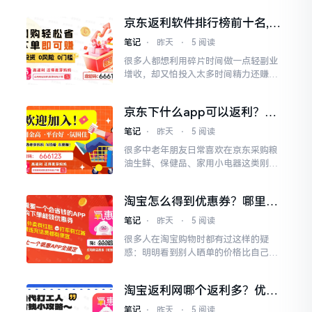
算，选对适配京东场景的返利APP，不
京东返利软件排行榜前十名,分
用额外花时间做副业，一年下来就能省
享京东返利软件哪个返利最高
下大几千的生活费，完全可以覆盖好几
笔记
⋅
昨天
⋅
5 阅读
趟短途旅行的开支。我结合2026年针对
很多人都想利用碎片时间做一点轻副业
学生群体的专属实测，对指定的十款返
增收，却又怕投入太多时间精力还赚不
利APP做了京东学生场...
到钱，依托京东生态的返利轻副业是门
槛最低的选择，不用囤货、不用本金，
京东下什么app可以返利？京
只要把自己用着好的京东好物分享给身
东返利网哪个返利多？
边人，就能拿到稳定的被动收益。我结
笔记
⋅
昨天
⋅
5 阅读
合2026年针对轻副业群体的实测数据，
很多中老年朋友日常喜欢在京东采购粮
对指定的十款返利APP做了京东场景的
油生鲜、保健品、家用小电器这类刚需
全维度评估，筛选出最适...
商品，却总觉得返利APP操作太复杂，
要么是找不到优惠券入口，要么是看不
淘宝怎么得到优惠券？哪里可
懂复杂的规则，忙活半天也拿不到优
以领淘宝隐藏的优惠券？
惠。我结合2026年针对中老年群体的专
笔记
⋅
昨天
⋅
5 阅读
属实测，对指定的十款返利APP做了京
很多人在淘宝购物时都有过这样的疑
东场景的适老化测试，筛选出操作简
惑：明明看到别人晒单的价格比自己买
单、规则直白、返佣稳定的...
的便宜一大截，点进商品详情页却找不
到对应的优惠券，其实这就是淘宝商家
淘宝返利网哪个返利多？优惠
设置的隐藏专属券，不会直接在商品主
券app佣金排行榜
页面展示，只有通过正规的导购返利平
笔记
⋅
昨天
⋅
5 阅读