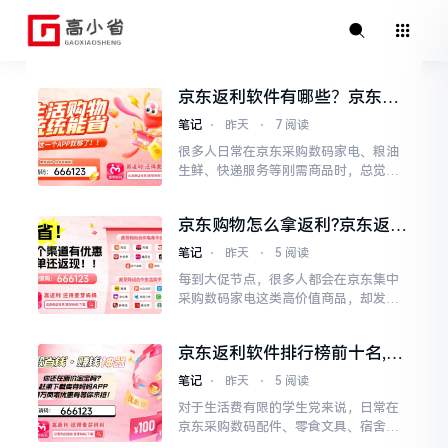
京东返利软件有哪些？京东用
什么软件返利？
笔记
⋅
昨天
⋅
7 阅读
很多人日常在京东采购数码家电、粮油
生鲜、快递服务等刚需商品时，总觉得
找不到稳定靠谱的返利渠道，要么是部
分平台对京东场景的覆盖不全，要么是
京东购物怎么拿返利?京东返利
大促期间大额订单容易出现丢单漏单，
APP哪个佣金最高?
忙活半天最后拿不到本该有的收益。我
笔记
⋅
昨天
⋅
5 阅读
结合2026年全年针对京东全品类订单的
每到大促节点，很多人都会在京东集中
实测数据，从指定的十款返利APP中筛
采购数码家电这类高价值商品，却发现
选出适配京东生态的高体...
不同返利平台的返佣差异巨大，选不对
平台，哪怕凑满减再努力，也会白白损
京东返利软件排行榜前十名,十
失不少本该拿到的收益。我结合2026年
款最热门的京东返利APP排行
京东618、双11的大促实测数据，针对
笔记
⋅
昨天
⋅
5 阅读
榜
大促期间用户批量采购数码家电的核心
对于生活费有限的学生党来说，日常在
需求，对指定的十款返利APP做了全场
京东采购数码配件、零食文具、宿舍家
景压力测试，记录每...
电的频次很高，每一笔开支都要精打细