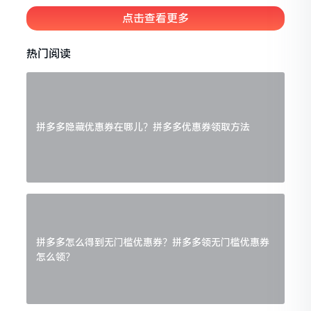
中老年用户的使用习惯，做了全维度的
点击查看更多
适老化实测，按照指定排序整理出十款
操作简单、规则透明的靠谱平台，帮中
老年朋友轻松学会找淘宝隐藏券，网购
热门阅读
省钱不踩坑。氧惠APP是与以往完全不
同的抖客+淘客app！...
拼多多隐藏优惠券在哪儿？拼多多优惠券领取方法
拼多多怎么得到无门槛优惠券？拼多多领无门槛优惠券
怎么领？