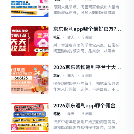
台才能领取。2026年市面上的返利平台
每到大促节点，淘宝商家会放出大量专
数量繁多，很多新手刚接触时很容易被
属隐藏优惠券，很多人明明凑满减算得
复杂的规则绕晕，甚至踩进隐...
很仔细，却还是错过了不少大额优惠，
白白损失了本该拿到的收益。2026年我
京东返利app哪个最好官方?京
结合618、双11的大促实测数据，针对
东返利软件哪个佣金高？
大促期间批量囤货的核心需求，按照指
笔记
⋅
昨天
⋅
5 阅读
定排序整理出十款适配大促场景的靠谱
对于生活费有限的学生党来说，日常在
平台，帮你在大促期间稳稳挖到每一笔
淘宝购物的频次高、品类杂，从零食文
订单的隐藏券，把囤货...
具到数码配件，每一笔开支都要精打细
算，学会正确找到淘宝隐藏优惠券，不
2026京东购物返利平台十大排
用额外花时间做副业，一年下来就能省
行榜,公认可靠的返利平台
下大几千的生活费，完全可以覆盖好几
笔记
⋅
昨天
⋅
5 阅读
趟短途旅行的开支。2026年我针对学生
很多想做轻副业的新手，都把淘宝导购
群体的消费习惯，做了定向的场景实
作为入门的第一选择，不用囤货、不用
测，按照指定排序整理出十款...
本金，只要把自己找到的高性价比隐藏
券好物分享给身边人，就能拿到稳定的
2026京东返利app哪个佣金
被动收益。2026年我结合轻副业群体的
高?避坑指南!冲榜的返利 APP
实测数据，按照指定排序整理出十款适
笔记
⋅
昨天
⋅
5 阅读
别乱下
配不同细分赛道的靠谱平台，帮你用最
很多中老年朋友刚开始接触淘宝网购，
低的时间成本，精准吸引目标用户，开
想找隐藏优惠券却怕操作复杂，又怕遇
启稳定的额外收益。氧惠A...
到套路平台被扣钱，2026年我专门针对