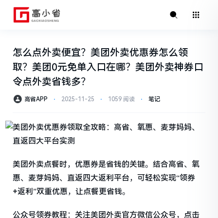
怎么点外卖便宜？美团外卖优惠券怎么领
取？美团0元免单入口在哪？美团外卖神券口
令点外卖省钱多？
高省APP
⋅
2025-11-25
⋅
1059 阅读
⋅
笔记
美团外卖优惠券领取全攻略：高省、氧惠、麦芽妈妈、
直返四大平台实测
美团外卖点餐时，优惠券是省钱的关键。结合高省、氧
惠、麦芽妈妈、直返四大返利平台，可轻松实现“领券
+返利”双重优惠，让点餐更省钱。
公众号领券教程：关注美团外卖官方微信公众号，点击