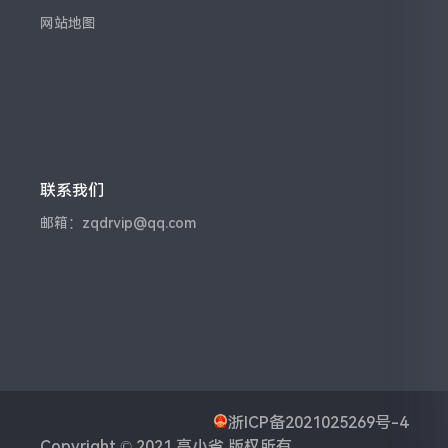
网站地图
联系我们
邮箱：zqdrvip@qq.com
浙ICP备2021025269号-4
Copyright © 2021 高小省 版权所有