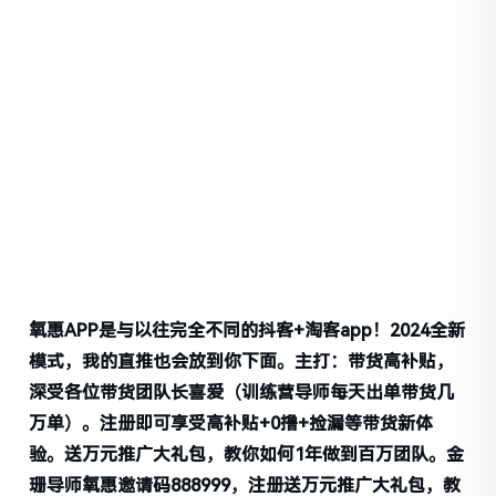
氧惠APP是与以往完全不同的抖客+淘客app！2024全新
模式，我的直推也会放到你下面。主打：带货高补贴，
深受各位带货团队长喜爱（训练营导师每天出单带货几
万单）。注册即可享受高补贴+0撸+捡漏等带货新体
验。送万元推广大礼包，教你如何1年做到百万团队。金
珊导师氧惠邀请码888999，注册送万元推广大礼包，教