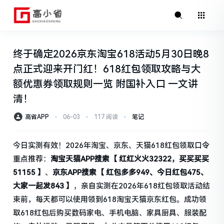
终于确定2026京东淘宝618活动5月30日晚8
点正式迎来开门红！618红包领取攻略与大
额优惠券领取规则一览 附国补入口 一文讲
清！
高省APP
⋅
06-03
⋅
117 阅读
⋅
笔记
今日实测有效！2026年淘宝、京东、天猫618红包领取口令
重点推荐：
淘宝天猫APP搜索【 红红火火32322，买买买买
51155 】
、
京东APP搜索【 红包多多949、今日红包475、
大家一起发843 】
，亲自实测在2026年618红包领取活动结
束前，每天都可以使用领到618淘宝天猫京东红包。成功领
取618红包后购买数码家电、手机电脑、家具厨具、服装配