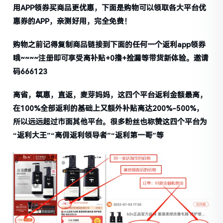
用APP领券买商品更优惠，下面是购物可以领取各大平台优
惠券的APP，亲测好用，完全免费！
购物之前记得复制商品链接到下面的任何一个返利app领券
哦~~~~注册即可享受高补贴+0撸+捡漏等带货新体验。邀请
码666123
高省，氧惠，直返，麦芽妈妈，这四个平台返利金额最高，
在100%全部返利的基础上又额外补贴高达200%-500%，
所以远远超过市面其他平台。很多粉丝也称赞这四个平台为
“返利大王”“高佣返利领导者”“返利第一哥”等