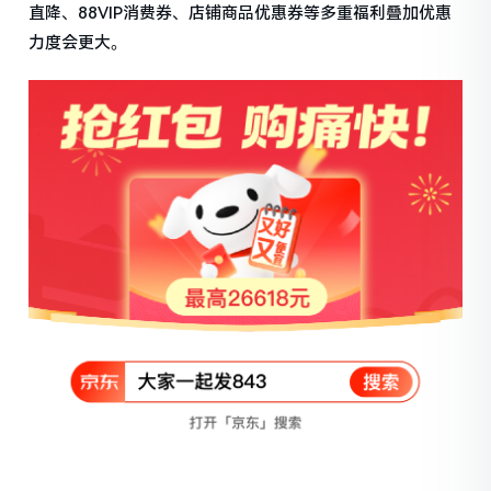
直降、88VIP消费券、店铺商品优惠券等多重福利叠加优惠
力度会更大。